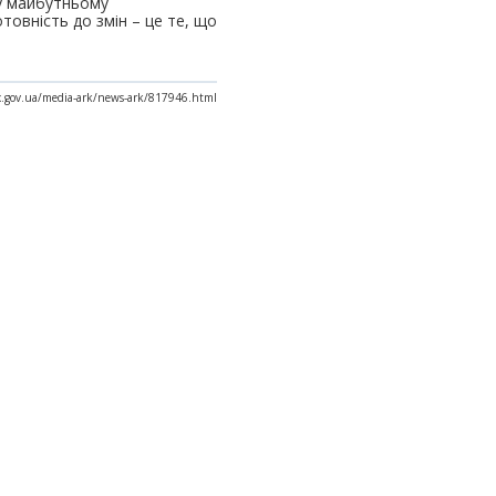
 у майбутньому
товність до змін – це те, що
x.gov.ua/media-ark/news-ark/817946.html