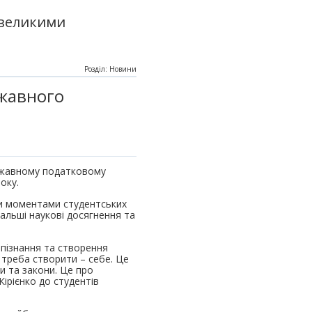
 великими
Розділ: Новини
ржавного
ержавному податковому
оку.
ми моментами студентських
дальші наукові досягнення та
опізнання та створення
о треба створити – себе. Це
и та закони. Це про
Кірієнко до студентів