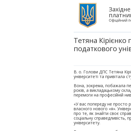
Західне
платни
Офіційний п
Тетяна Кірієнко
податкового уні
В. о. Голови ДПС Тетяна Кі
університеті та привітала с
Вона, зокрема, побажала п
років, а викладацькому склад
перемоги на професійній нив
«У вас попереду не просто р
власного нового «я». Універ
про те, як знайти своє спра
соціальну справедливість, п
університету.