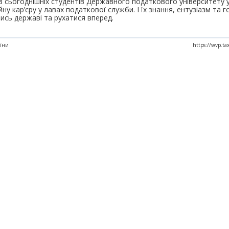
з сьогоднішніх студентів Державного податкового університету
 кар’єру у лавах податкової служби. І їх знання, ентузіазм та го
сь державі та рухатися вперед.
аїни
https://wvp.ta