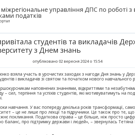
 міжрегіональне управління ДПС по роботі з
ками податків
ортал
 привітала студентів та викладачів Де
верситету з Днем знань
опубліковано 02 вересня 2024 о 15:54
рієнко взяла участь в урочистих заходах з нагоди Дня знань у Д
тудентів і викладачів зі святом та початком нового навчального р
ершокурсникам наповнених знаннями, відкриттями та незабутні
у – сил, терпіння та успіхів студентів, які мотивуватимуть на по
і.
оки навчання. У вас попереду декілька років трансформації, сам
ситет – це не лише про лекції та підручники. Це також про те, щ
вжнє покликання. Податкова справа – це більше, ніж просто цифр
ро баланс, про підтримку держави і людей», – звернулась Тетяна 