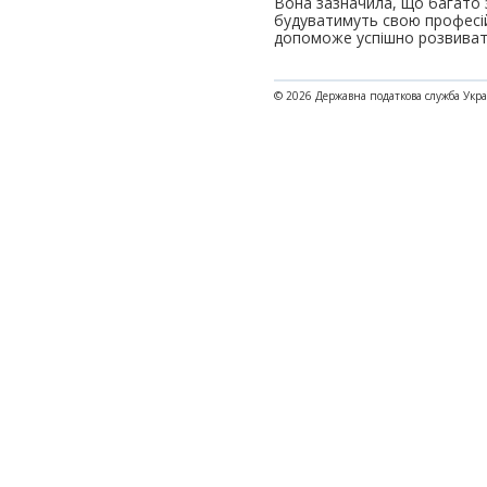
Вона зазначила, що багато 
будуватимуть свою професійну
допоможе успішно розвивати
© 2026 Державна податкова служба Укр