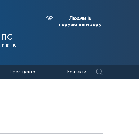
Людям із
порушенням зору
 ДПС
тків
Прес-центр
Контакти