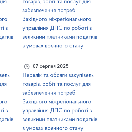
для
товарів, робіт та послуг для
забезпечення потреб
ого
Західного міжрегіонального
і з
управління ДПС по роботі з
атків
великими платниками податків
в умовах воєнного стану
07 серпня 2025
вель
Перелік та обсяги закупівель
для
товарів, робіт та послуг для
забезпечення потреб
ого
Західного міжрегіонального
і з
управління ДПС по роботі з
атків
великими платниками податків
в умовах воєнного стану