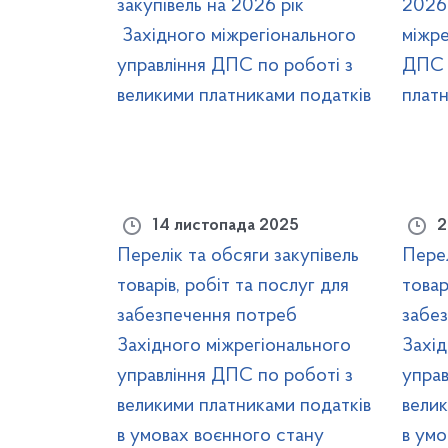
закупівель на 2026 рік
2026 
Західного міжрегіонального
міжре
управління ДПС по роботі з
ДПС 
великими платниками податків
платн
14 листопада 2025
2
Перелік та обсяги закупівель
Перел
товарів, робіт та послуг для
товар
забезпечення потреб
забе
Західного міжрегіонального
Захід
управління ДПС по роботі з
управ
великими платниками податків
велик
в умовах воєнного стану
в умо