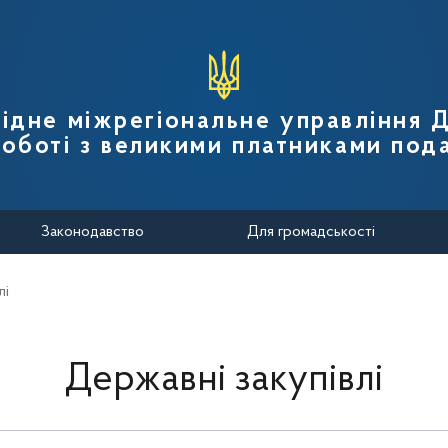
вної податкової служби України
ідне міжрегіональне управління
роботі з великими платниками пода
Законодавство
Для громадськості
лі
Державні закупівлі