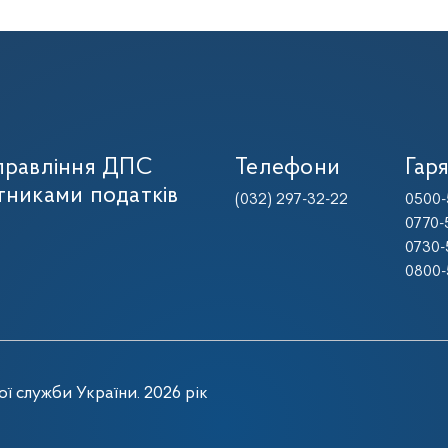
управління ДПС
Телефони
Гаря
тниками податків
(032) 297-32-22
0500-
0770-
0730-
0800-
ї служби України. 2026 рік