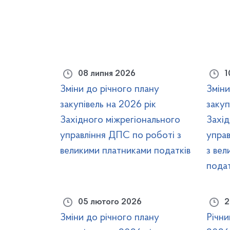
08 липня 2026
1
Зміни до річного плану
Зміни
закупівель на 2026 рік
закуп
Західного міжрегіонального
Захід
управління ДПС по роботі з
упра
великими платниками податків
з вел
подат
05 лютого 2026
2
Зміни до річного плану
Річни