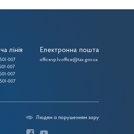
ча лінія
Електронна пошта
501-007
officevp.lv.office@tax.gov.ua
501-007
501-007
501-007
Людям із порушенням зору