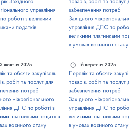
рік Західного
товарів, робіт та послуг 
гіонального управління
забезпечення потреб
по роботі з великими
Західного міжрегіональн
иками податків
управління ДПС по робот
великими платниками под
в умовах воєнного стану
3 жовтня 2025
16 вересня 2025
ік та обсяги закупівель
Перелік та обсяги закупі
ів, робіт та послуг для
товарів, робіт та послуг 
зпечення потреб
забезпечення потреб
ного міжрегіонального
Західного міжрегіональн
ління ДПС по роботі з
управління ДПС по робот
ими платниками податків
великими платниками под
вах воєнного стану
в умовах воєнного стану