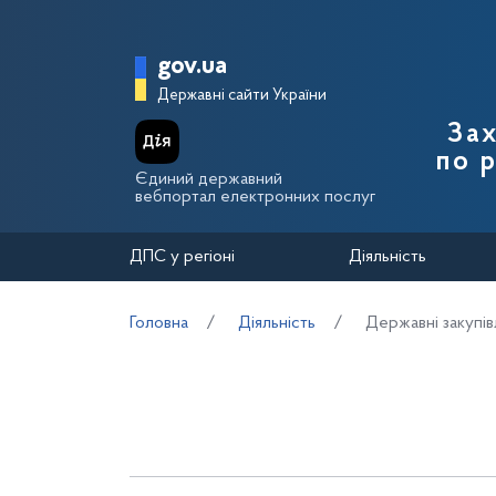
Перейти до основного вмісту
Головна сторінка Держа
gov.ua
Державні сайти України
Зах
по 
Єдиний державний
вебпортал електронних послуг
ДПС у регіоні
Діяльність
Головна
Діяльність
Державні закупів