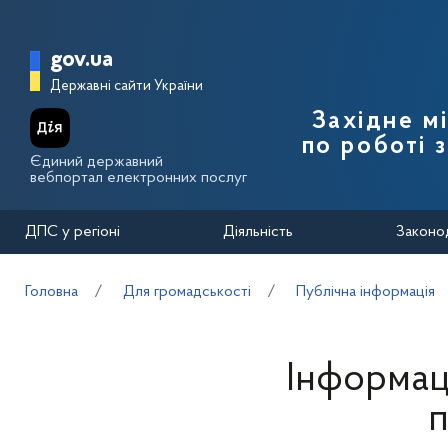
Перейти до основного вмісту
Головна сторінка Державної п
gov.ua
Державні сайти України
Західне м
по роботі 
Єдиний державний
вебпортал електронних послуг
ДПС у регіоні
Діяльність
Законо
Головна
Для громадськості
Публічна інформація
Інформац
п