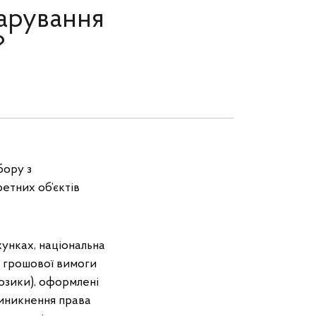
арування
?
бору з
етних об’єктів
хунках, національна
ва грошової вимоги
позики), оформлені
виникнення права