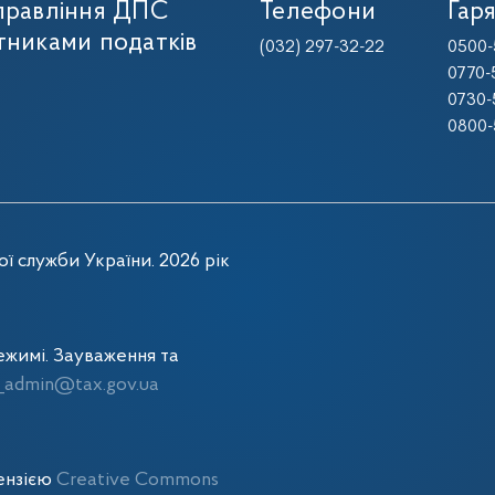
управління ДПС
Телефони
Гаря
тниками податків
(032) 297-32-22
0500-
0770-
0730-
0800-
ї служби України. 2026 рік
жимі. Зауваження та
admin@tax.gov.ua
цензією
Creative Commons