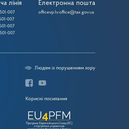
ча лінія
Електронна пошта
501-007
officevp.lv.office@tax.gov.ua
501-007
501-007
501-007
Людям із порушенням зору
Корисні посилання
Програма Європейського Союзу (ЄС)
з підтримки управління