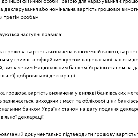
до іншої фізичної особи , базою для нарахування є грошо
та декларування або номінальна вартість грошової вимоги,
и третім особам.
вуються наступні правила:
а грошова вартість визначена в іноземній валюті, вартіс
ться у гривні за офіційним курсом національної валюти д
й, визначеним Національним банком України станом на д
льної) добровільної декларації.
а грошова вартість визначена у вигляді банківських метал
 зазначається, виходячи з маси та облікової ціни банківсь
ональним банком України станом на дату подання декла
вільної декларації.
в’язаний документально підтвердити грошову вартість т