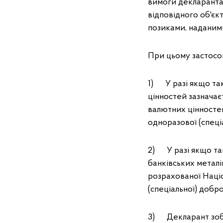
вимоги декларанта 
відповідного об'єк
позиками, наданим
При цьому застосо
1) У разі якщо так
цінностей зазначає
валютних цінносте
одноразової (спеціа
2) У разі якщо так
банківських металів
розрахованої Наці
(спеціальної) добро
3) Декларант зобо