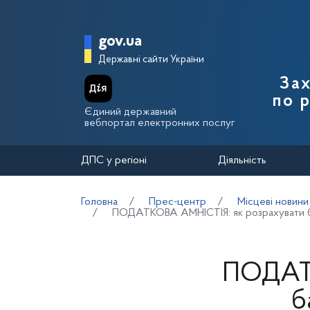
Перейти до основного вмісту
Головна сторінка Держа
gov.ua
Державні сайти України
Зах
по 
Єдиний державний
вебпортал електронних послуг
ДПС у регіоні
Діяльність
Головна
Прес-центр
Місцеві новини
ПОДАТКОВА АМНІСТІЯ: як розрахувати ба
ПОДАТК
б