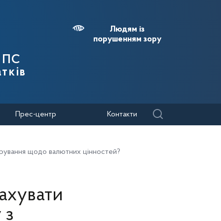
Людям із
порушенням зору
 ДПС
тків
Прес-центр
Контакти
рування щодо валютних цінностей?
ахувати
 з