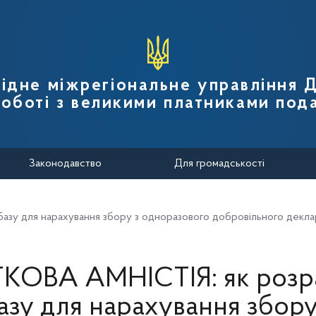
вної податкової служби України
ідне міжрегіональне управління
роботі з великими платниками пода
Законодавство
Для громадськості
зу для нарахування збору з одноразового добровільного декла
ОВА АМНІСТІЯ: як розр
азу для нарахування збору