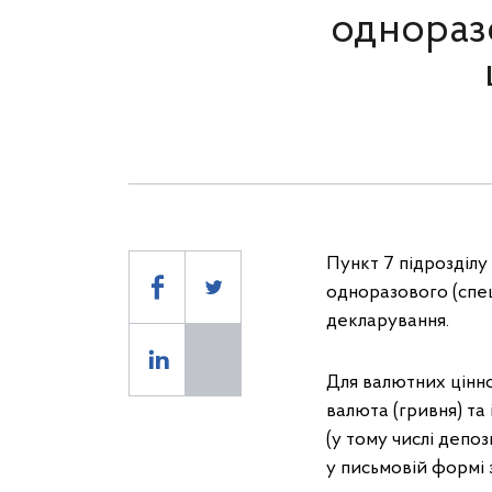
однораз
Пункт 7 підрозділу
одноразового (спец
декларування.
Для валютних цінно
валюта (гривня) та
(у тому числі депо
у письмовій формі 