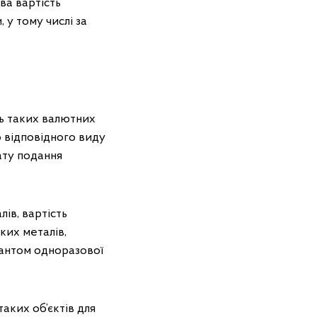
ва вартість
 у тому числі за
ть таких валютних
о відповідного виду
ату подання
ів, вартість
ких металів,
рантом одноразової
аких об’єктів для