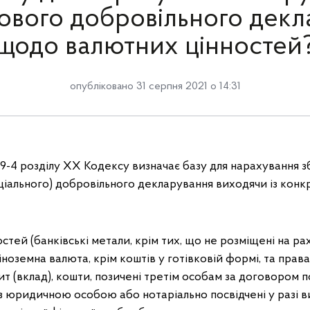
ового добровільного декл
щодо валютних цінностей
опубліковано 31 серпня 2021 о 14:31
 9-4 розділу ХХ Кодексу визначає базу для нарахування з
іального) добровільного декларування виходячи із конкр
стей (банківські метали, крім тих, що не розміщені на ра
 іноземна валюта, крім коштів у готівковій формі, та пра
зит (вклад), кошти, позичені третім особам за договором 
з юридичною особою або нотаріально посвідчені у разі 