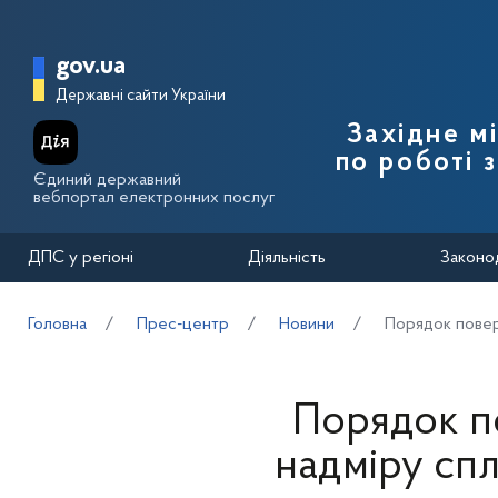
Перейти до основного вмісту
Головна сторінка Державної п
gov.ua
Державні сайти України
Західне м
по роботі 
Єдиний державний
вебпортал електронних послуг
ДПС у регіоні
Діяльність
Законо
Головна
Прес-центр
Новини
Порядок повер
Порядок п
надміру сп