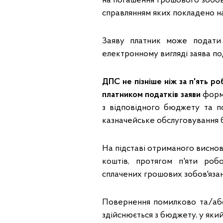
на погашення грошового зобов'
справлянням яких покладено н
Заяву платник може подати 
електронному вигляді заява по
ДПС не пізніше ніж за п'ять р
платником податків заяви
форму
з відповідного бюджету та п
казначейське обслуговування
На підставі отриманого висно
коштів, протягом п'яти ро
сплачених грошових зобов'язан
Повернення помилково та/або
здійснюється з бюджету, у який