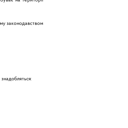
ебуває на території
ому законодавством
 знадобляться: