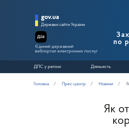
Перейти до основного вмісту
Головна сторінка Держа
gov.ua
Державні сайти України
Зах
по 
Єдиний державний
вебпортал електронних послуг
ДПС у регіоні
Діяльність
Головна
Прес-центр
Новини
Я
Як о
ко