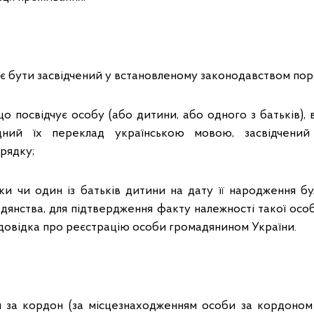
має бути засвідчений у встановленому законодавством пор
що посвідчує особу (або дитини, або одного з батьків),
ний їх переклад українською мовою, засвідчений
рядку;
тьки чи один із батьків дитини на дату її народження б
дянства, для підтвердження факту належності такої осо
 довідка про реєстрацію особи громадянином України.
и за кордон (за місцезнаходженням особи за кордоно