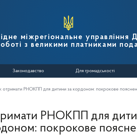
вної податкової служби України
ідне міжрегіональне управління
роботі з великими платниками пода
Законодавство
Для громадськості
к отримати РНОКПП для дитини за кордоном: покрокове поясне
тримати РНОКПП для дити
рдоном: покрокове поясне