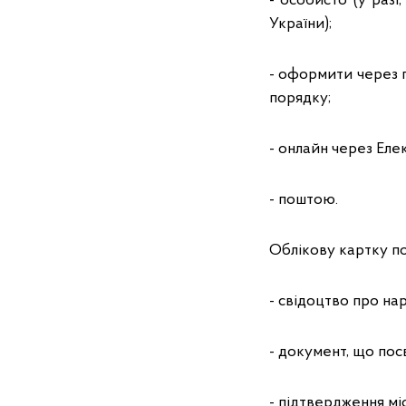
- особисто (у разі
України);
- оформити через 
порядку;
- онлайн через Еле
- поштою.
Облікову картку по
- свідоцтво про на
- документ, що посв
- підтвердження мі