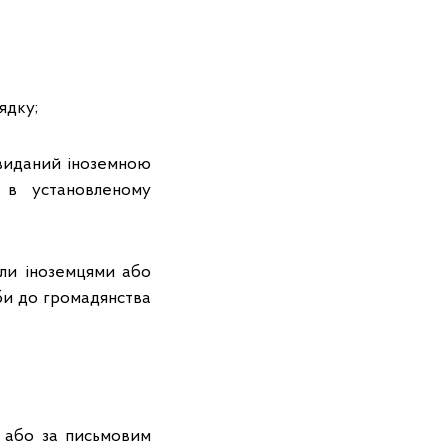
ядку;
 виданий іноземною
 в установленому
ули іноземцями або
би до громадянства
м або за письмовим