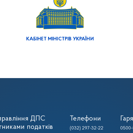
КАБІНЕТ МІНІСТРІВ УКРАЇНИ
управління ДПС
Телефони
Гаря
тниками податків
(032) 297-32-22
0500-