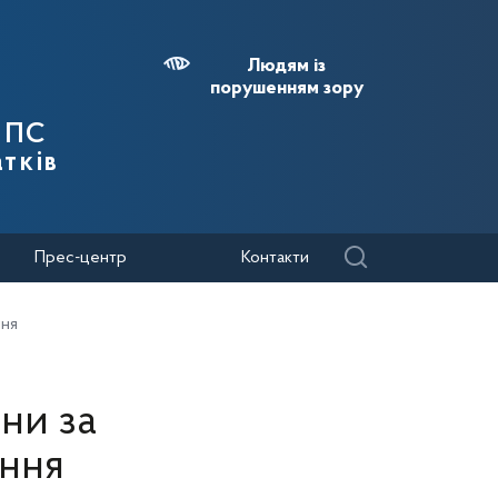
Людям із
порушенням зору
 ДПС
тків
Прес-центр
Контакти
ння
ни за
ння