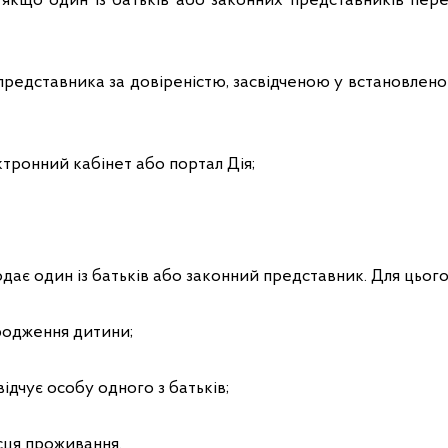
, якщо один із батьків або законних представників пер
представника за довіреністю, засвідченою у встановлен
ктронний кабінет або портал Дія;
дає один із батьків або законний представник. Для цього
родження дитини;
ідчує особу одного з батьків;
сця проживання.