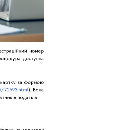
єстраційний номер
Процедура доступна
у картку за формою
i/72593.html
). Вона
тників податків.