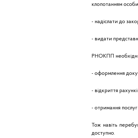
клопотанням особи 
- надіслати до зак
- видати представн
РНОКПП необхідни
- оформлення докум
- відкриття рахункі
- отримання послуг
Тож навіть перебу
доступно.