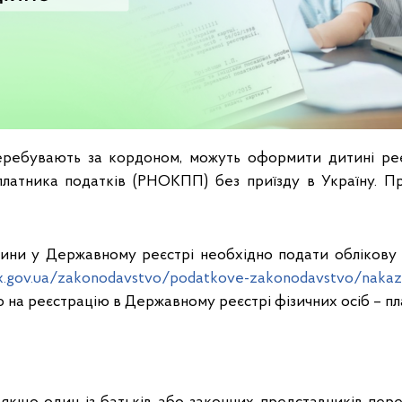
 перебувають за кордоном, можуть оформити дитині ре
платника податків (РНОКПП) без приїзду в Україну. 
тини у Державному реєстрі необхідно подати обліков
ax.gov.ua/zakonodavstvo/podatkove-zakonodavstvo/nakaz
 на реєстрацію в Державному реєстрі фізичних осіб – пла