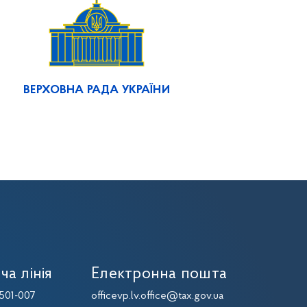
ВЕРХОВНА РАДА УКРАЇНИ
ча лінія
Електронна пошта
501-007
officevp.lv.office@tax.gov.ua