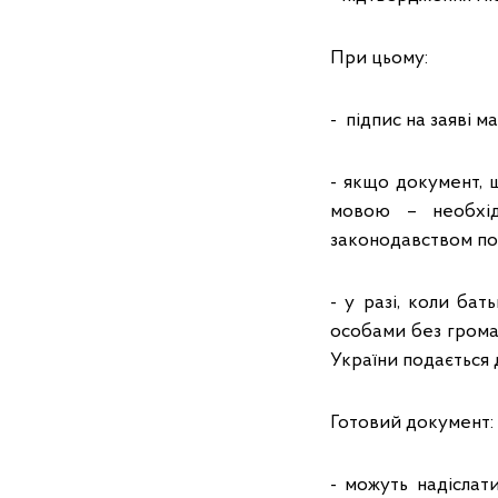
При цьому:
- підпис на заяві 
- якщо документ, 
мовою – необхід
законодавством по
- у разі, коли ба
особами без грома
України подається
Готовий документ:
- можуть надіслат