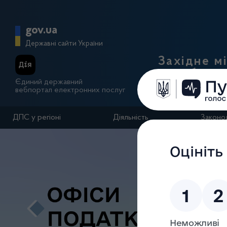
Перейти до основного вмісту
Головна сторінка Державної п
gov.ua
Державні сайти України
Західне м
по роботі 
Єдиний державний
вебпортал електронних послуг
ДПС у регіоні
Діяльність
Законо