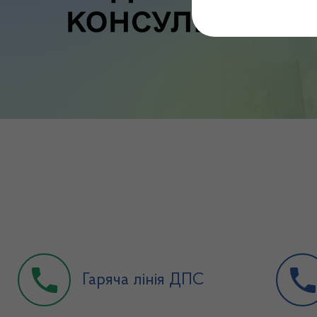
Гаряча лінія ДПС