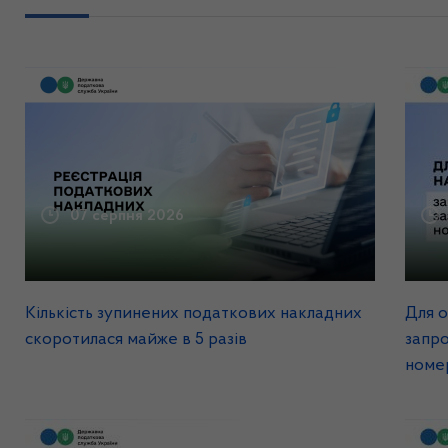
07 серпня 2026
Кількість зупинених податкових накладних
Для о
скоротилася майже в 5 разів
запр
номе