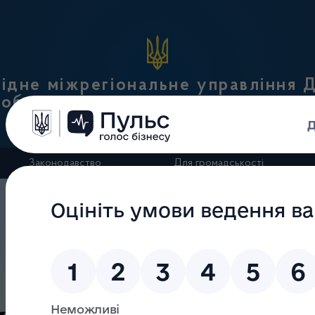
вної податкової служби України
ідне міжрегіональне управління
роботі з великими платниками пода
Законодавство
Для громадськості