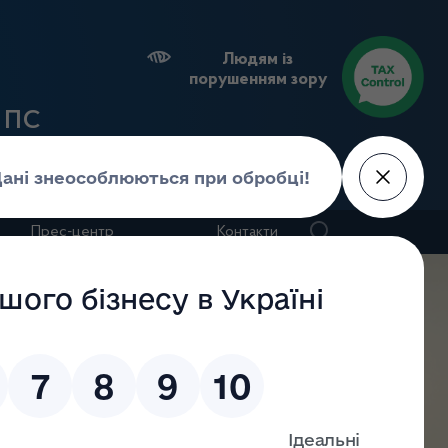
Людям із
порушенням зору
 ДПС
тків
Прес-центр
Контакти