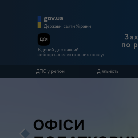
Перейти до основного вмісту
Головна сторінка Держа
gov.ua
Державні сайти України
Зах
по 
Єдиний державний
вебпортал електронних послуг
ДПС у регіоні
Діяльність