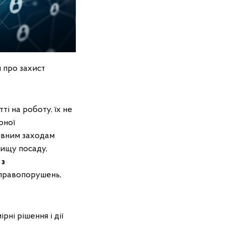
 про захист
ті на роботу, їх не
рної
тивним заходам
вищу посаду,
 з
 правопорушень,
ні рішення і дії