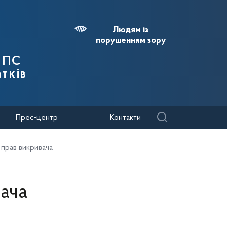
Людям із
порушенням зору
 ДПС
тків
Прес-центр
Контакти
 прав викривача
ача