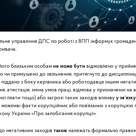
альне управління ДПС по роботі з ВПП інформує громадян
ривача
.
 його близьким особам
не може бути
відмовлено у прийнят
о чи примушено до звільнення, притягнуто до дисципліна
и піддано з боку керівника або роботодавця іншим нега
я, атестація, зміна умов праці, відмова у призначенні на 
ої плати тощо) або загрозі таких заходів впливу
у зв’язку
 можливі факти корупційних або пов’язаних з корупцією
ону України «Про запобігання корупції».
 до негативних заходів
також
належать формально правомір