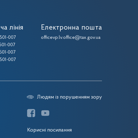
ча лінія
Електронна пошта
501-007
officevp.lv.office@tax.gov.ua
501-007
501-007
501-007
Людям із порушенням зору
Корисні посилання