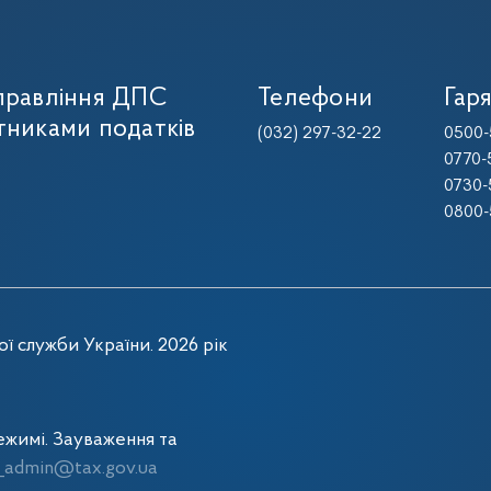
управління ДПС
Телефони
Гаря
тниками податків
(032) 297-32-22
0500-
0770-
0730-
0800-
ї служби України. 2026 рік
жимі. Зауваження та
admin@tax.gov.ua