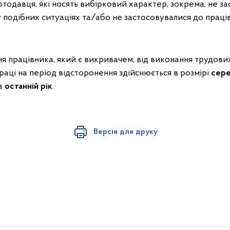
тодавця, які носять вибірковий характер, зокрема, не з
у подібних ситуаціях та/або не застосовувалися до праці
ня працівника, який є викривачем, від виконання трудових
раці на період відсторонення здійснюється в розмірі
сере
за
останній рік
.
Версія для друку