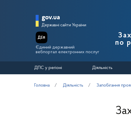
Перейти до основного вмісту
Головна сторінка Держа
gov.ua
Державні сайти України
Зах
по 
Єдиний державний
вебпортал електронних послуг
ДПС у регіоні
Діяльність
Головна
Діяльність
Запобігання проя
За