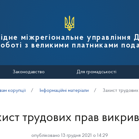
вної податкової служби України
ідне міжрегіональне управління
роботі з великими платниками пода
Законодавство
Для громадськості
вам корупції
Інформаційні матеріали
Захист трудових
хист трудових прав викрив
опубліковано 13 грудня 2021 о 14:29