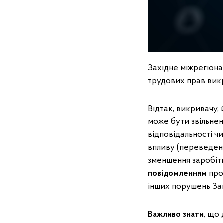
Західне міжрегіон
трудових прав вик
Відтак, викривачу,
може бути звільнен
відповідальності ч
впливу (переведенн
зменшення заробітн
повідомленням
про
інших порушень Зак
Важливо знати
, що